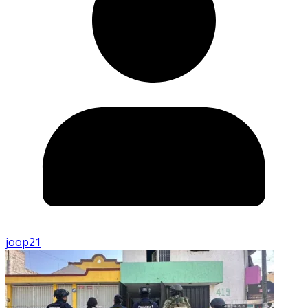
joop21