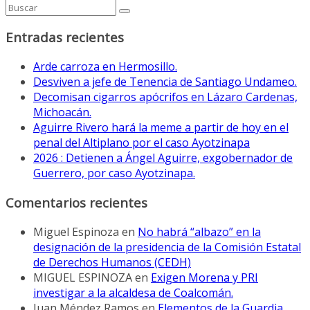
Entradas recientes
Arde carroza en Hermosillo.
Desviven a jefe de Tenencia de Santiago Undameo.
Decomisan cigarros apócrifos en Lázaro Cardenas,
Michoacán.
Aguirre Rivero hará la meme a partir de hoy en el
penal del Altiplano por el caso Ayotzinapa
2026 : Detienen a Ángel Aguirre, exgobernador de
Guerrero, por caso Ayotzinapa.
Comentarios recientes
Miguel Espinoza
en
No habrá “albazo” en la
designación de la presidencia de la Comisión Estatal
de Derechos Humanos (CEDH)
MIGUEL ESPINOZA
en
Exigen Morena y PRI
investigar a la alcaldesa de Coalcomán.
Juan Méndez Ramos
en
Elementos de la Guardia