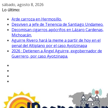
Saltar
sábado, agosto 8, 2026
al
Lo último:
contenido
Arde carroza en Hermosillo.
Desviven a jefe de Tenencia de Santiago Undameo.
Decomisan cigarros apócrifos en Lázaro Cardenas,
Michoacán.
Aguirre Rivero hará la meme a partir de hoy en el
penal del Altiplano por el caso Ayotzinapa
2026 : Detienen a Ángel Aguirre, exgobernador de
Guerrero, por caso Ayotzinapa.