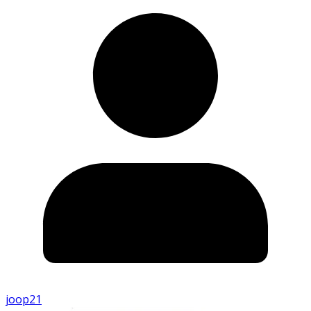
joop21