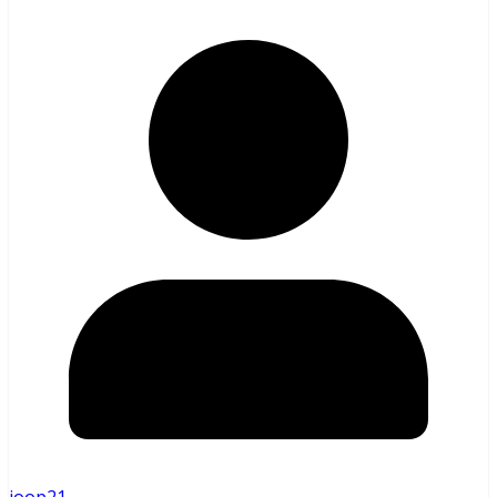
joop21